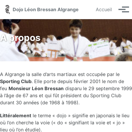
Skip to primary navigation
Skip to content
Skip to footer
Dojo Léon Bressan Algrange
Accueil
Men
A propos
A Algrange la salle d’arts martiaux est occupée par le
Sporting Club
. Elle porte depuis février 2001 le nom de
feu
Monsieur Léon Bressan
disparu le 29 septembre 1999
à l’âge de 67 ans et qui fût président du Sporting Club
durant 30 années (de 1968 à 1998).
Littéralement
le terme « dojo » signifie en japonais le lieu
où l’on cherche la voie (« do « signifiant la voie et « jo »
lieu où l’on étudie).